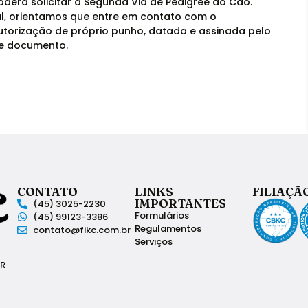
oderá solicitar a Segunda Via de Pedigree do Cão.
ial, orientamos que entre em contato com o
autorização de próprio punho, datada e assinada pelo
te documento.
CONTATO
LINKS
FILIAÇÃ
IMPORTANTES
(45) 3025-2230
Formulários
(45) 99123-3386
Regulamentos
contato@fikc.com.br
Serviços
PR